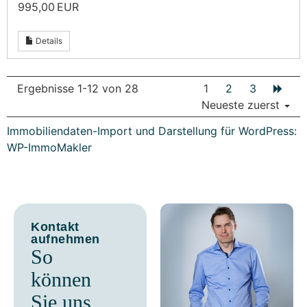
995,00 EUR
Details
Ergebnisse 1-12 von 28
1
2
3
Neueste zuerst
Immobiliendaten-Import und Darstellung für WordPress:
WP-ImmoMakler
Kontakt
aufnehmen
So
können
Sie uns