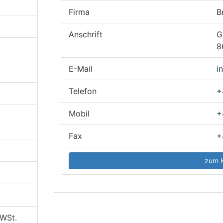
Firma
B
Anschrift
G
8
E-Mail
i
Telefon
+
Mobil
+
Fax
+
zum K
MWSt.