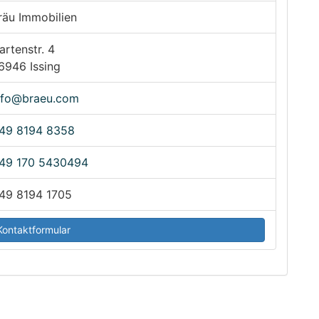
räu Immobilien
artenstr. 4
6946 Issing
nfo@braeu.com
49 8194 8358
49 170 5430494
49 8194 1705
ontaktformular