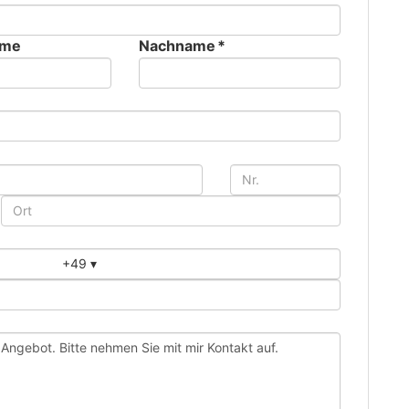
ame
Nachname *
+49
▾