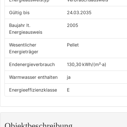
Gültig bis
24.03.2035
Baujahr lt.
2005
Energieausweis
Wesentlicher
Pellet
Energieträger
Endenergie­verbrauch
130,30 kWh/(m²·a)
Warmwasser enthalten
ja
Energie­effizienz­klasse
E
Objekt­beschreibung