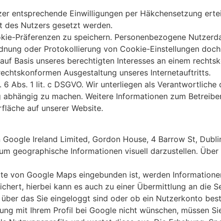
 entsprechende Einwilligungen per Häkchensetzung erteilt. 
̈t des Nutzers gesetzt werden.
ie-Präferenzen zu speichern. Personenbezogene Nutzerdate
dnung oder Protokollierung von Cookie-Einstellungen doc
VO auf Basis unseres berechtigten Interesses an einem recht
rechtskonformen Ausgestaltung unseres Internetauftritts.
. 6 Abs. 1 lit. c DSGVO. Wir unterliegen als Verantwortliche
g abhängig zu machen. Weitere Informationen zum Betreibe
fläche auf unserer Website.
Google Ireland Limited, Gordon House, 4 Barrow St, Dublin
um geographische Informationen visuell darzustellen. Über
arte von Google Maps eingebunden ist, werden Informationen 
chert, hierbei kann es auch zu einer Übermittlung an die
 über das Sie eingeloggt sind oder ob ein Nutzerkonto bes
ng mit Ihrem Profil bei Google nicht wünschen, müssen Si