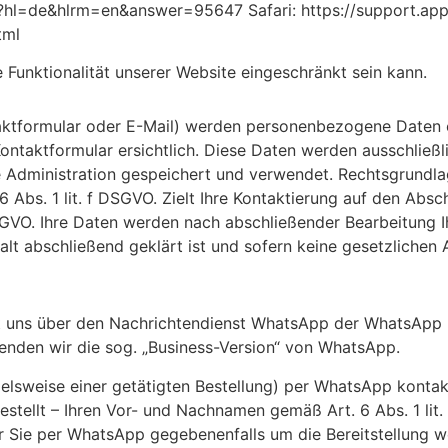
hl=de&hlrm=en&answer=95647 Safari: https://support.appl
tml
Funktionalität unserer Website eingeschränkt sein kann.
taktformular oder E-Mail) werden personenbezogene Daten 
ontaktformular ersichtlich. Diese Daten werden ausschließ
dministration gespeichert und verwendet. Rechtsgrundlage 
Abs. 1 lit. f DSGVO. Zielt Ihre Kontaktierung auf den Abschl
DSGVO. Ihre Daten werden nach abschließender Bearbeitung Ihr
alt abschließend geklärt ist und sofern keine gesetzliche
it uns über den Nachrichtendienst WhatsApp der WhatsApp 
erwenden wir die sog. „Business-Version“ von WhatsApp.
pielsweise einer getätigten Bestellung) per WhatsApp konta
stellt – Ihren Vor- und Nachnamen gemäß Art. 6 Abs. 1 li
r Sie per WhatsApp gegebenenfalls um die Bereitstellung w