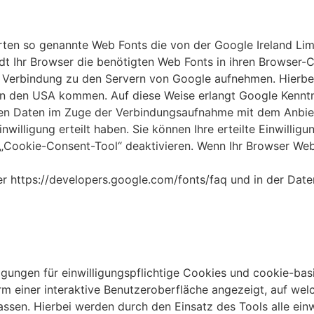
tarten so genannte Web Fonts die von der Google Ireland Li
ädt Ihr Browser die benötigten Web Fonts in ihren Browser
erbindung zu den Servern von Google aufnehmen. Hierbei 
 den USA kommen. Auf diese Weise erlangt Google Kenntnis 
n Daten im Zuge der Verbindungsaufnahme mit dem Anbieter
nwilligung erteilt haben. Sie können Ihre erteilte Einwillig
 „Cookie-Consent-Tool“ deaktivieren. Wenn Ihr Browser Web F
r https://developers.google.com/fonts/faq und in der Date
igungen für einwilligungspflichtige Cookies und cookie-b
m einer interaktive Benutzeroberfläche angezeigt, auf wel
sen. Hierbei werden durch den Einsatz des Tools alle einwi