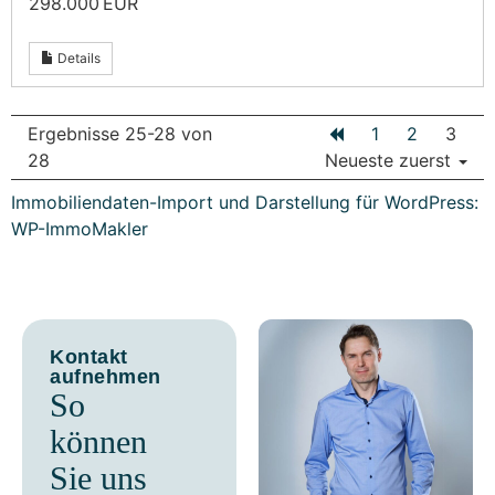
298.000 EUR
Details
Ergebnisse 25-28 von
1
2
3
28
Neueste zuerst
Immobiliendaten-Import und Darstellung für WordPress:
WP-ImmoMakler
Kontakt
aufnehmen
So
können
Sie uns